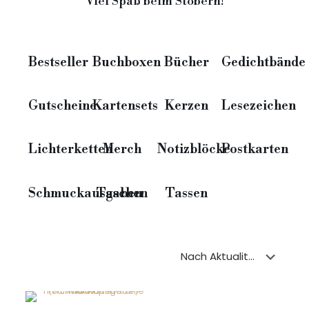
Viel Spaß beim Stöbern!
Bestseller
Buchboxen
Bücher
Gedichtbände
Gutscheine
Kartensets
Kerzen
Lesezeichen
Lichterketten
Merch
Notizblöcke
Postkarten
Schmuckausgaben
Taschen
Tassen