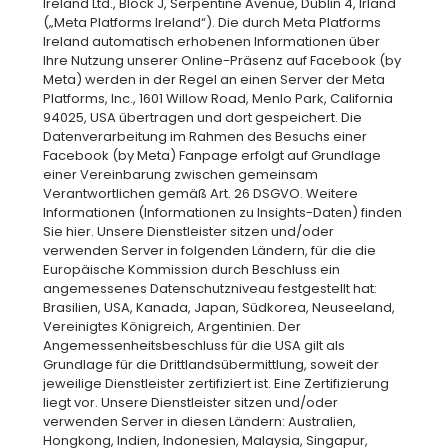
Ireland Ltd., Block J, Serpentine Avenue, Dublin 4, Irland
(„Meta Platforms Ireland“). Die durch Meta Platforms
Ireland automatisch erhobenen Informationen über
Ihre Nutzung unserer Online-Präsenz auf Facebook (by
Meta) werden in der Regel an einen Server der Meta
Platforms, Inc., 1601 Willow Road, Menlo Park, California
94025, USA übertragen und dort gespeichert. Die
Datenverarbeitung im Rahmen des Besuchs einer
Facebook (by Meta) Fanpage erfolgt auf Grundlage
einer Vereinbarung zwischen gemeinsam
Verantwortlichen gemäß Art. 26 DSGVO. Weitere
Informationen (Informationen zu Insights-Daten) finden
Sie hier. Unsere Dienstleister sitzen und/oder
verwenden Server in folgenden Ländern, für die die
Europäische Kommission durch Beschluss ein
angemessenes Datenschutzniveau festgestellt hat:
Brasilien, USA, Kanada, Japan, Südkorea, Neuseeland,
Vereinigtes Königreich, Argentinien. Der
Angemessenheitsbeschluss für die USA gilt als
Grundlage für die Drittlandsübermittlung, soweit der
jeweilige Dienstleister zertifiziert ist. Eine Zertifizierung
liegt vor. Unsere Dienstleister sitzen und/oder
verwenden Server in diesen Ländern: Australien,
Hongkong, Indien, Indonesien, Malaysia, Singapur,