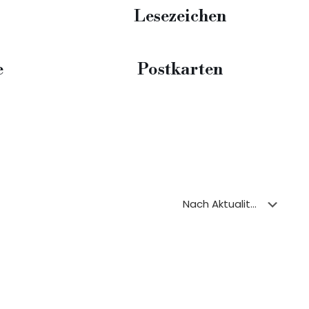
Lesezeichen
e
Postkarten
Kontakt
andrea_benesch@gmx.de