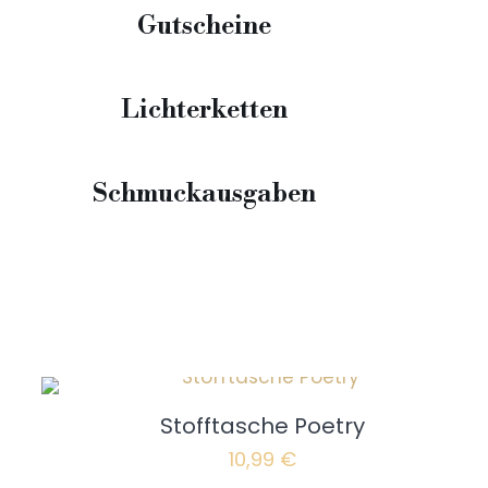
Gutscheine
Lichterketten
Schmuckausgaben
Shop
Gefühle auf Papier
Stofftasche Poetry
Zahlun
Widerru
10,99
€
Versand