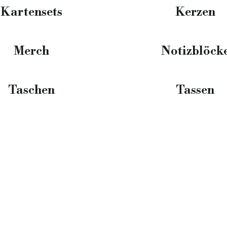
Kartensets
Kerzen
Merch
Notizblöck
Taschen
Tassen
Rechtliches
gen
Datenschutz
fsrecht
Impressum
 & Lieferung
AGB