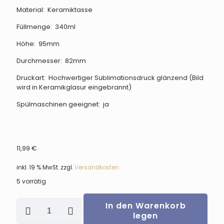
Material: Keramiktasse
Füllmenge: 340ml
Höhe: 95mm
Durchmesser: 82mm
Druckart: Hochwertiger Sublimationsdruck glänzend (Bild
wird in Keramikglasur eingebrannt)
Spülmaschinen geeignet: ja
11,99
€
inkl. 19 % MwSt.
zzgl.
Versandkosten
5 vorrätig
Tasse
In den Warenkorb
„Team
legen
Autorin“